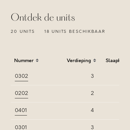
Ontdek de units
20 UNITS
18 UNITS BESCHIKBAAR
Nummer
Verdieping
Slaapkame
Sort table by Nummer in descending order
Sort table by Verdieping
Sort
0302
3
0202
2
0401
4
0301
3