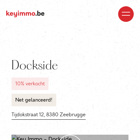
Kopen
Nieuwbouw
Regio’s
Begeleiding
Over
ons
Blog
Jobs
Huren
Verkopen
Waardebepaling
Realisaties
Contact
Dockside
10% verkocht
Net gelanceerd!
Tijdokstraat 12, 8380 Zeebrugge