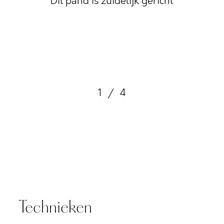
Dit pand is zuidelijk gericht
1
/
4
Technieken