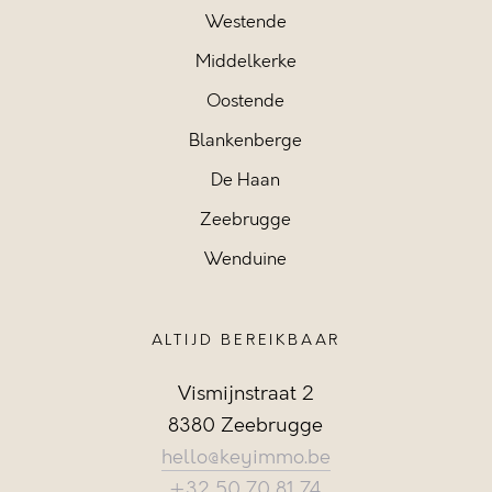
Westende
Middelkerke
Oostende
Blankenberge
De Haan
Zeebrugge
Wenduine
ALTIJD BEREIKBAAR
Vismijnstraat 2
8380 Zeebrugge
hello@keyimmo.be
+32 50 70 81 74