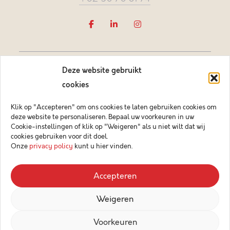
Deze website gebruikt
cookies
Klik op "Accepteren" om ons cookies te laten gebruiken cookies om
deze website te personaliseren. Bepaal uw voorkeuren in uw
Vastgoedmakelaar-bemiddelaar BIV België BIV 505084
Cookie-instellingen of klik op "Weigeren" als u niet wilt dat wij
Ondernemingsnummer BTW-BE 0878.744.081 BA &
cookies gebruiken voor dit doel.
borgstelling via NV AXA Belgium (polisnr. 730.390.160)
Onze
privacy policy
kunt u hier vinden.
© 2026 Key Immo
Accepteren
Disclaimer
Weigeren
Privacybeleid
Design & Code by Compagnon
Voorkeuren