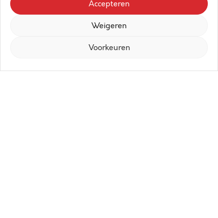
Accepteren
Weigeren
Voorkeuren
In de nieuwe hippe stadswijk
‘Oosteroever’ stellen wij u graag de
residentie Arcade voor. Gelet op de
locatie van de site, de historiek die er aan
hangt en het enorme potentieel maakt
van dit project een uniek gegeven aan de