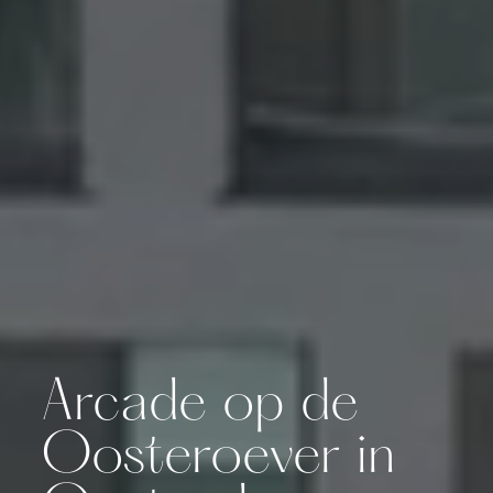
Arcade op de
Oosteroever in