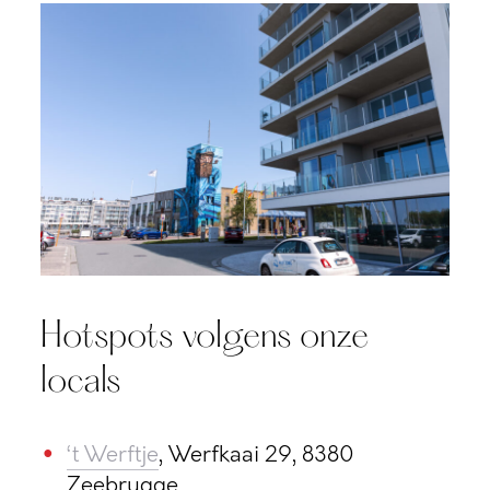
Hotspots volgens onze
locals
‘t Werftje
, Werfkaai 29, 8380
Zeebrugge