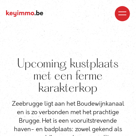
Kopen
Nieuwbouw
Regio’s
Begeleiding
Over
ons
Blog
Jobs
Huren
Verkopen
Waardebepaling
Realisaties
Contact
Upcoming kustplaats
met een ferme
karakterkop
Zeebrugge ligt aan het Boudewijnkanaal
en is zo verbonden met het prachtige
Brugge. Het is een vooruitstrevende
haven- en badplaats: zowel gekend als