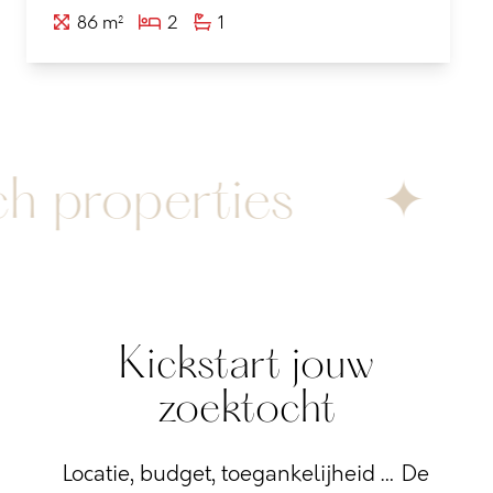
86 m²
2
1
 properties
✦
Kickstart jouw
zoektocht
Locatie, budget, toegankelijheid … De