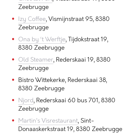
Zeebrugge
Izy Coffee
, Vismijnstraat 95, 8380
Zeebrugge
Ona by ‘t Werftje
, Tijdokstraat 19,
8380 Zeebrugge
Old Steamer
, Rederskaai 19, 8380
Zeebrugge
Bistro Wittekerke, Rederskaai 38,
8380 Zeebrugge
Njord
, Rederskaai 60 bus 701, 8380
Zeebrugge
Martin’s Visrestaurant
, Sint-
Donaaskerkstraat 19, 8380 Zeebrugge