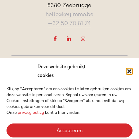
8380 Zeebrugge
hello@keyimmo.be
+32 50 70 81 74
Deze website gebruikt
cookies
Klik op "Accepteren" om ons cookies te laten gebruiken cookies om
deze website te personaliseren. Bepaal uw voorkeuren in uw
Vastgoedmakelaar-bemiddelaar BIV België BIV 505084
Cookie-instellingen of klik op "Weigeren" als u niet wilt dat wij
Ondernemingsnummer BTW-BE 0878.744.081 BA &
cookies gebruiken voor dit doel.
borgstelling via NV AXA Belgium (polisnr. 730.390.160)
Onze
privacy policy
kunt u hier vinden.
© 2026 Key Immo
Accepteren
Disclaimer