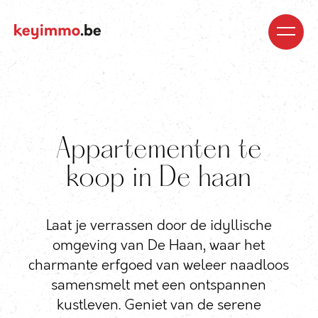
Kopen
Nieuwbouw
Regio’s
Begeleiding
Over
ons
Blog
Jobs
Huren
Verkopen
Waardebepaling
Realisaties
Contact
Appartementen te
koop in De haan
Laat je verrassen door de idyllische
omgeving van De Haan, waar het
charmante erfgoed van weleer naadloos
samensmelt met een ontspannen
kustleven. Geniet van de serene