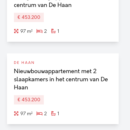
Tweeslaapkamerappartement vlakbij het centrum
centrum van De Haan
€ 453.200
97 m²
2
1
DE HAAN
Nieuwbouwappartement met 2
slaapkamers in het centrum van De
Haan
€ 453.200
97 m²
2
1