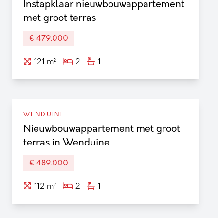
Instapklaar nieuwbouwappartement
met groot terras
€ 479.000
121 m²
2
1
WENDUINE
Nieuwbouwappartement met groot
terras in Wenduine
€ 489.000
112 m²
2
1