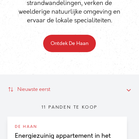
strandwandelingen, verken de
weelderige natuurlijke omgeving en
ervaar de lokale specialiteiten.
Ontdek De Haan
Energiezuinig appartement in het centrum van De H
Nieuwbouwappartement in het centrum van De Haan
Nieuwste eerst
Gelijkvloers appartement met tuintje in het centrum
Ruim nieuwbouwappartement in kleinschalige reside
11 PANDEN TE KOOP
Woonappartement in het centrum van Wenduine
Instapklaar nieuwbouwappartement met groot terras
DE HAAN
Nieuwbouwappartement met groot terras in Wendui
Energiezuinig appartement in het