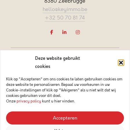
8380 Zeebrugge
hello@keyimmo.be
+32 50 70 81 74
Deze website gebruikt
cookies
Klik op "Accepteren" om ons cookies te laten gebruiken cookies om
deze website te personaliseren. Bepaal uw voorkeuren in uw
Vastgoedmakelaar-bemiddelaar BIV België BIV 505084
Cookie-instellingen of klik op "Weigeren" als u niet wilt dat wij
Ondernemingsnummer BTW-BE 0878.744.081 BA &
cookies gebruiken voor dit doel.
borgstelling via NV AXA Belgium (polisnr. 730.390.160)
Onze
privacy policy
kunt u hier vinden.
© 2026 Key Immo
Accepteren
Disclaimer