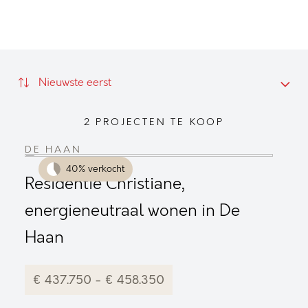
Residentie Christiane, energieneutraal wonen in De 
Ace gelegen in het centrum van Wenduine
Nieuwste eerst
2 PROJECTEN TE KOOP
DE HAAN
40% verkocht
Residentie Christiane,
energieneutraal wonen in De
Haan
€ 437.750 - € 458.350