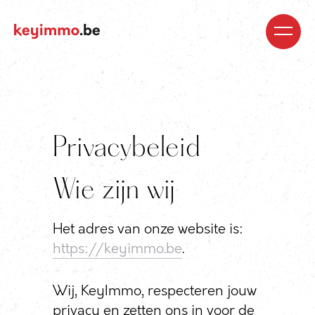
Kopen
Nieuwbouw
Regio’s
Begeleiding
Over
ons
Blog
Jobs
Huren
Verkopen
Waardebepaling
Realisaties
Contact
Privacybeleid
Wie zijn wij
Het adres van onze website is:
https://keyimmo.be
.
Wij, KeyImmo, respecteren jouw
privacy en zetten ons in voor de