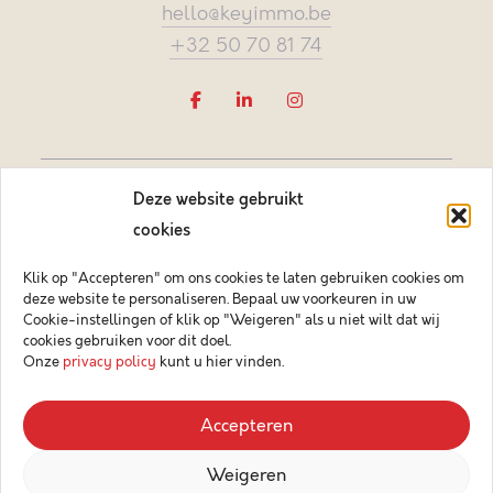
hello@keyimmo.be
+32 50 70 81 74
Deze website gebruikt
cookies
Klik op "Accepteren" om ons cookies te laten gebruiken cookies om
deze website te personaliseren. Bepaal uw voorkeuren in uw
Vastgoedmakelaar-bemiddelaar BIV België BIV 505084
Cookie-instellingen of klik op "Weigeren" als u niet wilt dat wij
Ondernemingsnummer BTW-BE 0878.744.081 BA &
cookies gebruiken voor dit doel.
borgstelling via NV AXA Belgium (polisnr. 730.390.160)
Onze
privacy policy
kunt u hier vinden.
© 2026 Key Immo
Accepteren
Disclaimer
Weigeren
Privacybeleid