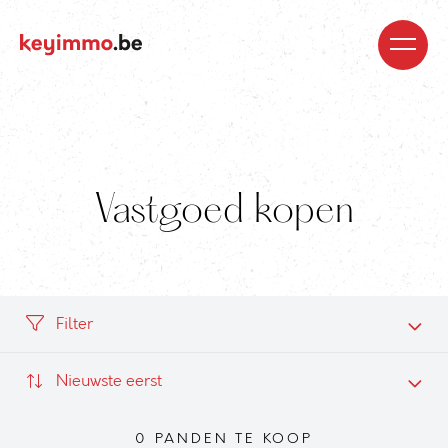
Kopen
Nieuwbouw
Regio’s
Begeleiding
Over
ons
Blog
Jobs
Huren
Verkopen
Waardebepaling
Realisaties
Contact
Vastgoed kopen
Filter
Nieuwste eerst
0 PANDEN TE KOOP