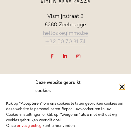
ALTIJD BEREIKBAAR
Vismijnstraat 2
8380 Zeebrugge
hello@keyimmo.be
+32 50 70 81 74
Deze website gebruikt
cookies
Klik op "Accepteren" om ons cookies te laten gebruiken cookies om
deze website te personaliseren. Bepaal uw voorkeuren in uw
Vastgoedmakelaar-bemiddelaar BIV België BIV 505084
Cookie-instellingen of klik op "Weigeren" als u niet wilt dat wij
Ondernemingsnummer BTW-BE 0878.744.081 BA &
cookies gebruiken voor dit doel.
borgstelling via NV AXA Belgium (polisnr. 730.390.160)
Onze
privacy policy
kunt u hier vinden.