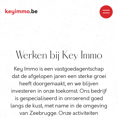
Kopen
Nieuwbouw
Regio’s
Begeleiding
Over
ons
Blog
Jobs
Huren
Verkopen
Waardebepaling
Realisaties
Contact
Werken bij Key Immo
Key Immo is een vastgoedagentschap
dat de afgelopen jaren een sterke groei
heeft doorgemaakt, en we blijven
investeren in onze toekomst. Ons bedrijf
is gespecialiseerd in onroerend goed
langs de kust, met name in de omgeving
van Zeebrugge. Onze activiteiten