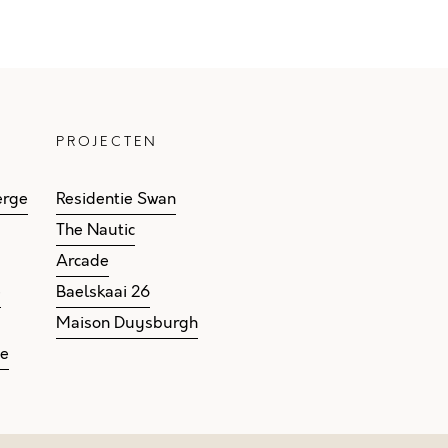
PROJECTEN
erge
Residentie Swan
The Nautic
Arcade
e
Baelskaai 26
Maison Duysburgh
ge