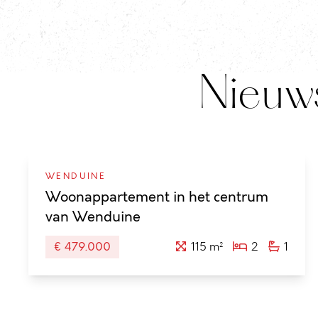
Nieuw
WENDUINE
Woonappartement in het centrum
van Wenduine
€ 479.000
115 m²
2
1