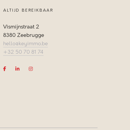
ALTIJD BEREIKBAAR
Vismijnstraat 2
8380 Zeebrugge
hello@keyimmo.be
+32 50 70 81 74