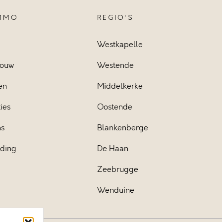
IMMO
REGIO'S
Westkapelle
ouw
Westende
en
Middelkerke
ies
Oostende
ns
Blankenberge
iding
De Haan
Zeebrugge
Wenduine