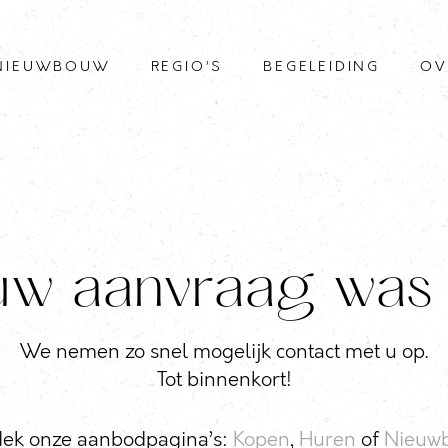
NIEUWBOUW
REGIO’S
BEGELEIDING
OV
uw aanvraag was 
We nemen zo snel mogelijk contact met u op.
Tot binnenkort!
ek onze aanbodpagina’s:
Kopen
,
Huren
of
Nieuw