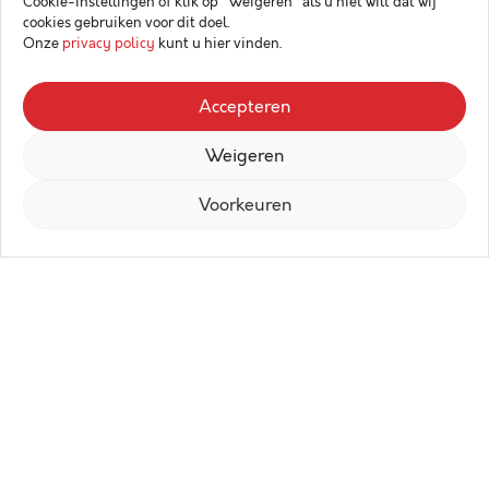
Cookie-instellingen of klik op "Weigeren" als u niet wilt dat wij
cookies gebruiken voor dit doel.
Onze
privacy policy
kunt u hier vinden.
Accepteren
Weigeren
Voorkeuren
Dit prachtige appartement in een
kleinschalige residentie (2 entiteiten)
gelegen op wandelafstand van het