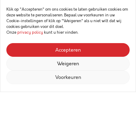
Klik op "Accepteren" om ons cookies te laten gebruiken cookies om
deze website te personaliseren. Bepaal uw voorkeuren in uw
Cookie-instellingen of klik op "Weigeren" als u niet wilt dat wij
cookies gebruiken voor dit doel.
Onze
privacy policy
kunt u hier vinden.
Accepteren
Weigeren
Voorkeuren
Met trots stellen wij residentie Villa
Grace voor, gelegen op de hoek van de
Dorpsstraat en de Westkapellestraat in
het hart van Westkapelle. Op
fietsafstand van Knokke, het strand,