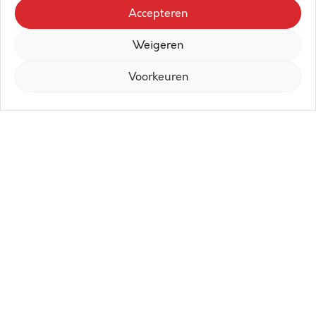
Accepteren
Weigeren
Voorkeuren
Ontdek
Residentie Raphael
, gelegen in
de Kerkstraat 247 in Blankenberge, op
wandelafstand van centrum, station,
strand én de polders.