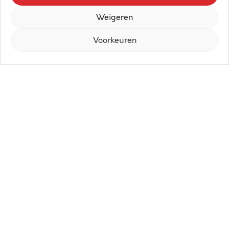
Weigeren
Voorkeuren
Dit nieuwbouwproject aan de Belgische
kust is een unieke combinatie van
historische charme en modern comfort.
Het omvat 12 appartementen en 2
handelspanden, allemaal gebouwd in
een opvallende bakstenen structuur met
hoge raampartijen. De gelijkvloerse