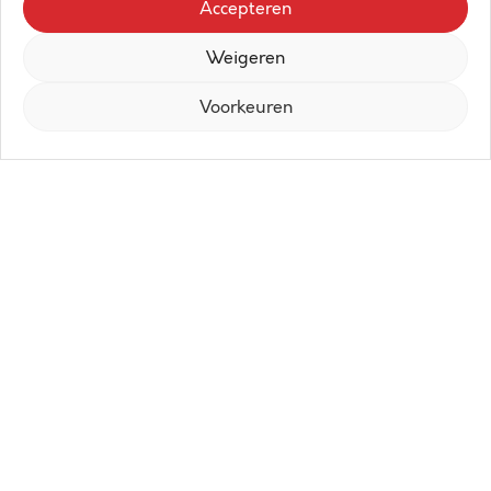
Accepteren
Weigeren
Voorkeuren
Dit nieuwbouwproject is gelegen in het
bruisende centrum van Wenduine, op
een steenworp afstand van winkels,
openbaar vervoer, tennis & minigolf en
slechts 400 meter van het strand van
Wenduine.