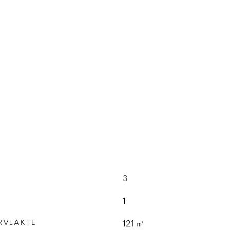
3
1
RVLAKTE
121 ㎡