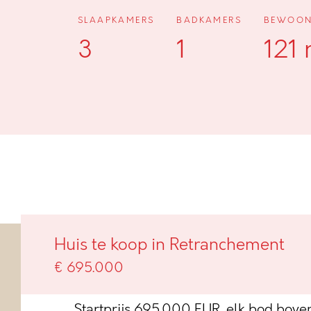
SLAAPKAMERS
BADKAMERS
BEWOON
3
1
121
Sfeervolle woning te koop in h
Huis te koop in Retranchement
Retranchement
€ 695.000
Startprijs 695.000 EUR, elk bod boven