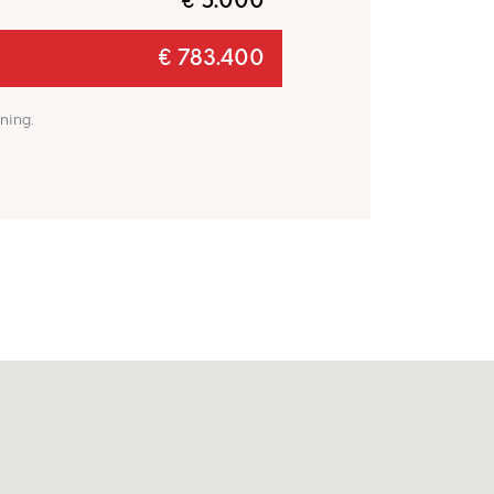
€ 5.000
€ 783.400
ning.