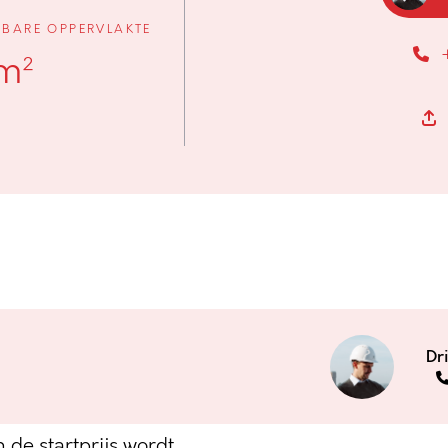
BARE OPPERVLAKTE
 m²
et groene
Dr
 de startprijs wordt