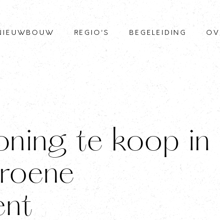
NIEUWBOUW
REGIO’S
BEGELEIDING
OV
oning te koop in
roene
ent