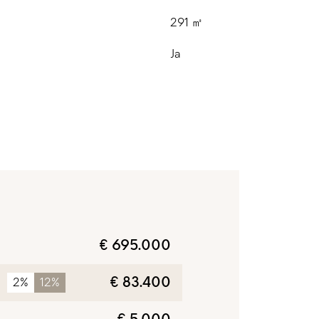
E
291 ㎡
Ja
€ 695.000
€ 83.400
2%
12%