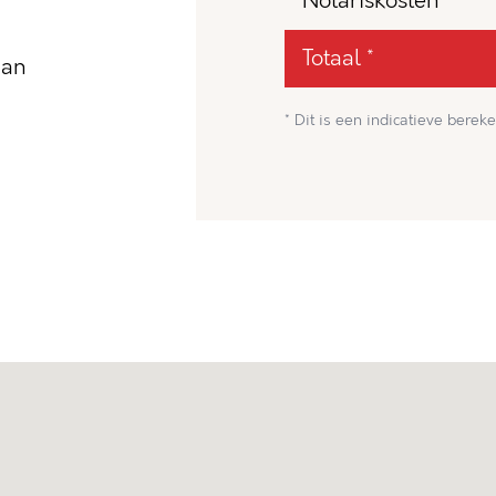
Notariskosten
Totaal *
dan
* Dit is een indicatieve bereke