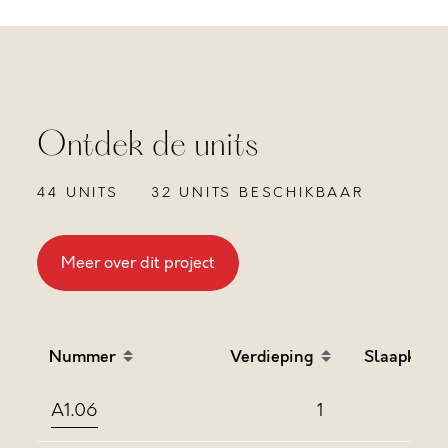
Ontdek de units
44 UNITS
32 UNITS BESCHIKBAAR
Meer over dit project
Nummer
Verdieping
Slaapkame
Sort table by Nummer in descending order
Sort table by Verdieping
Sort
A1.06
1