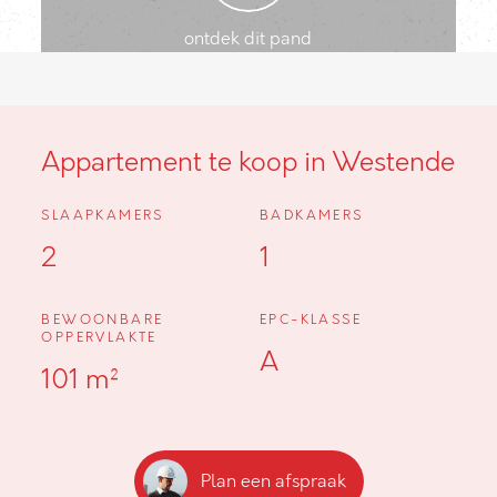
ontdek dit pand
Appartement te koop in Westende
SLAAPKAMERS
BADKAMERS
2
1
BEWOONBARE
EPC-KLASSE
OPPERVLAKTE
A
101 m²
Plan een afspraak