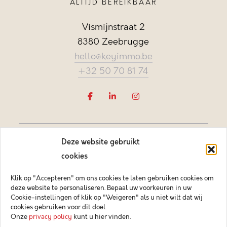
ALTIJD BEREIKBAAR
Vismijnstraat 2
8380 Zeebrugge
hello@keyimmo.be
+32 50 70 81 74
Deze website gebruikt
cookies
Klik op "Accepteren" om ons cookies te laten gebruiken cookies om
deze website te personaliseren. Bepaal uw voorkeuren in uw
Vastgoedmakelaar-bemiddelaar BIV België BIV 505084
Cookie-instellingen of klik op "Weigeren" als u niet wilt dat wij
Ondernemingsnummer BTW-BE 0878.744.081 BA &
cookies gebruiken voor dit doel.
borgstelling via NV AXA Belgium (polisnr. 730.390.160)
Onze
privacy policy
kunt u hier vinden.