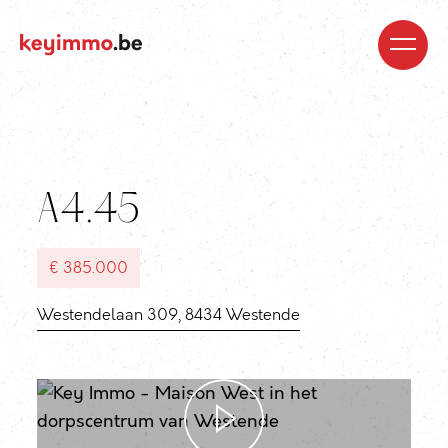
Kopen
Nieuwbouw
Regio’s
Begeleiding
Over
ons
Blog
Jobs
Huren
Verkopen
Waardebepaling
Realisaties
Contact
A4.45
€ 385.000
Westendelaan 309, 8434 Westende