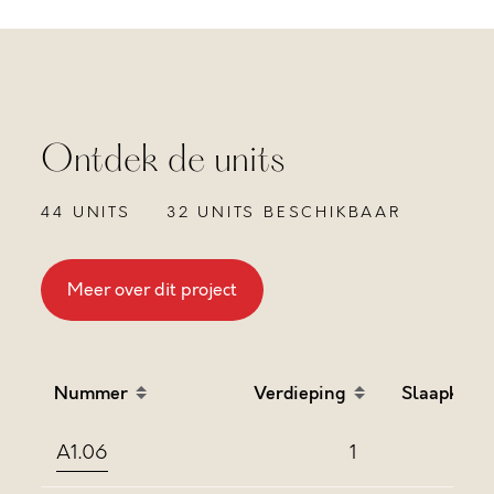
Ontdek de units
44 UNITS
32 UNITS BESCHIKBAAR
Meer over dit project
Nummer
Verdieping
Slaapkame
Sort table by Nummer in descending order
Sort table by Verdieping
Sort
A1.06
1