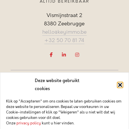
ALTIJD BEREIKBAAR
Vismijnstraat 2
8380 Zeebrugge
hello@keyimmo.be
+32 50 70 81 74
Deze website gebruikt
cookies
Klik op "Accepteren" om ons cookies te laten gebruiken cookies om
deze website te personaliseren. Bepaal uw voorkeuren in uw
Vastgoedmakelaar-bemiddelaar BIV België BIV 505084
Cookie-instellingen of klik op "Weigeren" als u niet wilt dat wij
Ondernemingsnummer BTW-BE 0878.744.081 BA &
cookies gebruiken voor dit doel.
borgstelling via NV AXA Belgium (polisnr. 730.390.160)
Onze
privacy policy
kunt u hier vinden.