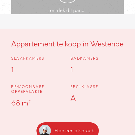
ontdek dit pand
Appartement te koop in Westende
SLAAPKAMERS
BADKAMERS
1
1
BEWOONBARE
EPC-KLASSE
OPPERVLAKTE
A
68 m²
Plan een afspraak