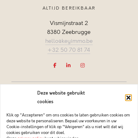
ALTIJD BEREIKBAAR
Vismijnstraat 2
8380 Zeebrugge
hello@keyimmo.be
+32 50 70 81 74
Deze website gebruikt
cookies
Klik op "Accepteren" om ons cookies te laten gebruiken cookies om
deze website te personaliseren. Bepaal uw voorkeuren in uw
Vastgoedmakelaar-bemiddelaar BIV België BIV 505084
Cookie-instellingen of klik op "Weigeren" als u niet wilt dat wij
Ondernemingsnummer BTW-BE 0878.744.081 BA &
cookies gebruiken voor dit doel.
borgstelling via NV AXA Belgium (polisnr. 730.390.160)