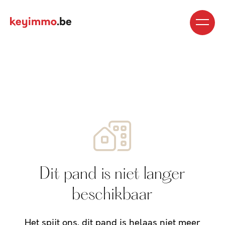
Kopen
Nieuwbouw
Regio’s
Begeleiding
Over
ons
Blog
Jobs
Huren
Verkopen
Waardebepaling
Realisaties
Contact
Dit pand is niet langer
beschikbaar
Het spijt ons, dit pand is helaas niet meer