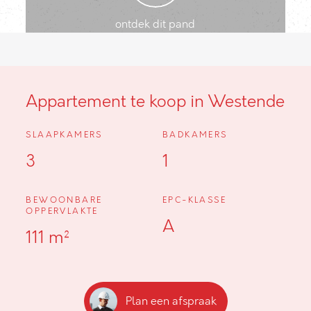
ontdek dit pand
Appartement te koop in Westende
SLAAPKAMERS
BADKAMERS
3
1
BEWOONBARE
EPC-KLASSE
OPPERVLAKTE
A
111 m²
Plan een afspraak