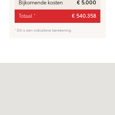
Bijkomende kosten
€ 5.000
Totaal *
€ 540.358
* Dit is een indicatieve berekening.