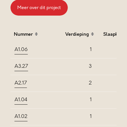
Meer over dit project
Nummer
Verdieping
Slaapkame
Sort table by Nummer in descending order
Sort table by Verdieping
Sort
A1.06
1
A3.27
3
A2.17
2
A1.04
1
A1.02
1