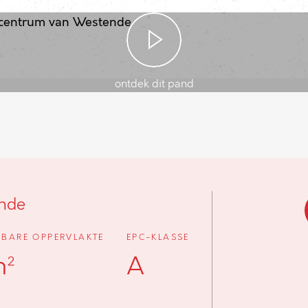
ontdek dit pand
ende
BARE OPPERVLAKTE
EPC-KLASSE
m²
A