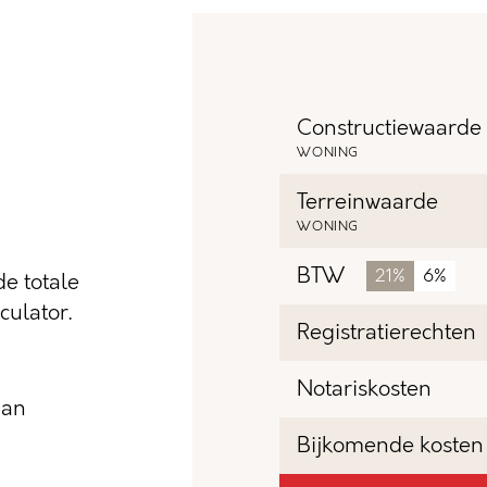
Constructiewaarde
WONING
Terreinwaarde
WONING
BTW
21%
6%
e totale
ulator.
Registratierechten
Notariskosten
dan
Bijkomende kosten