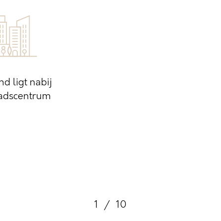
nd ligt nabij
tadscentrum
1
/
10