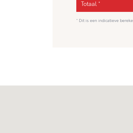
Totaal *
* Dit is een indicatieve bereke