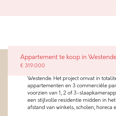
Maison West in het dorpscent
Appartement te koop in Westend
€ 319.000
Maison West is een eigentijds woonpro
Westende. Het project omvat in totalit
appartementen en 3 commerciële pan
voorzien van 1, 2 of 3-slaapkamerap
een stijlvolle residentie midden in he
afstand van winkels, scholen, horeca e