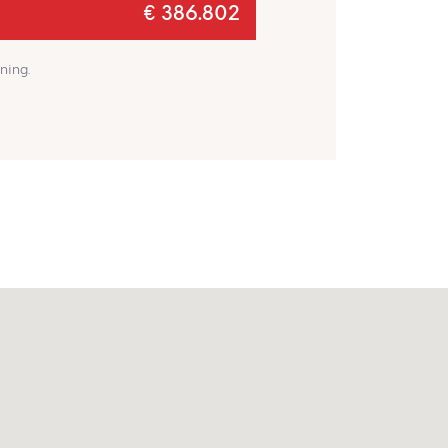
€ 386.802
ning.