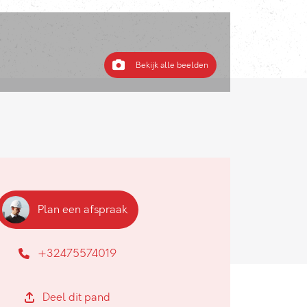
Bekijk alle beelden
Plan een afspraak
+32475574019
Deel dit pand