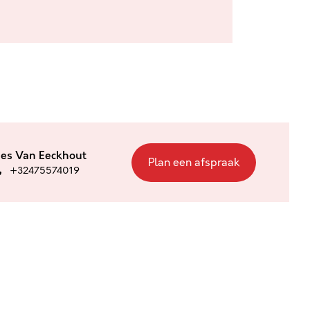
ies Van Eeckhout
Plan een afspraak
+32475574019