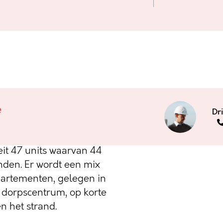
rum van Westende
e
Dr
ject in het hart van
eit 47 units waarvan 44
den. Er wordt een mix
partementen, gelegen in
t dorpscentrum, op korte
n het strand.