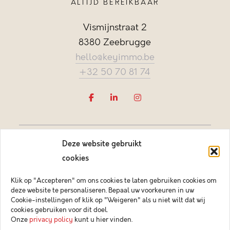
ALTIJD BEREIKBAAR
Vismijnstraat 2
8380 Zeebrugge
hello@keyimmo.be
+32 50 70 81 74
Deze website gebruikt
cookies
Klik op "Accepteren" om ons cookies te laten gebruiken cookies om
deze website te personaliseren. Bepaal uw voorkeuren in uw
Vastgoedmakelaar-bemiddelaar BIV België BIV 505084
Cookie-instellingen of klik op "Weigeren" als u niet wilt dat wij
Ondernemingsnummer BTW-BE 0878.744.081 BA &
cookies gebruiken voor dit doel.
borgstelling via NV AXA Belgium (polisnr. 730.390.160)
Onze
privacy policy
kunt u hier vinden.