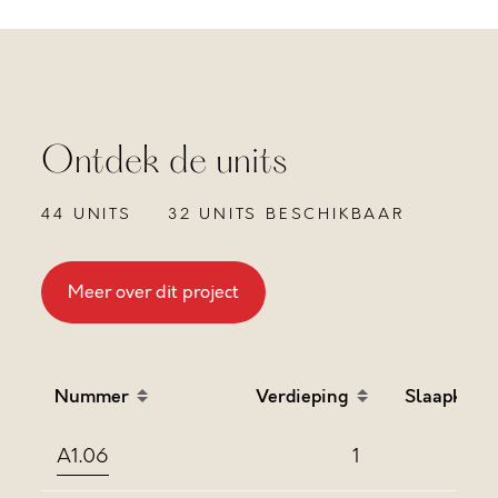
Ontdek de units
44 UNITS
32 UNITS BESCHIKBAAR
Meer over dit project
Nummer
Verdieping
Slaapkame
Sort table by Nummer in descending order
Sort table by Verdieping
Sort
A1.06
1