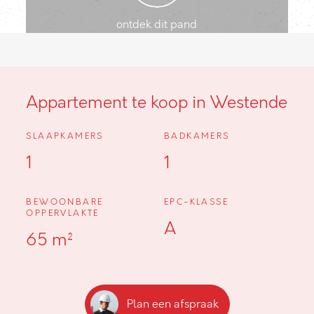
ontdek dit pand
Appartement te koop in Westende
SLAAPKAMERS
BADKAMERS
1
1
BEWOONBARE
EPC-KLASSE
OPPERVLAKTE
A
65 m²
Plan een afspraak