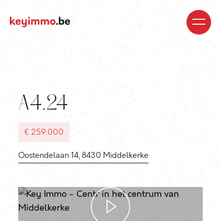
Kopen
Nieuwbouw
Regio’s
Begeleiding
Over
ons
Blog
Jobs
Huren
Verkopen
Waardebepaling
Realisaties
Contact
A4.24
€ 259.000
Oostendelaan 14, 8430 Middelkerke