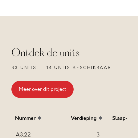
Ontdek de units
33 UNITS
14 UNITS BESCHIKBAAR
Meer over dit project
Nummer
Verdieping
Slaapkame
Sort table by Nummer in descending order
Sort table by Verdieping
Sort
A3.22
3