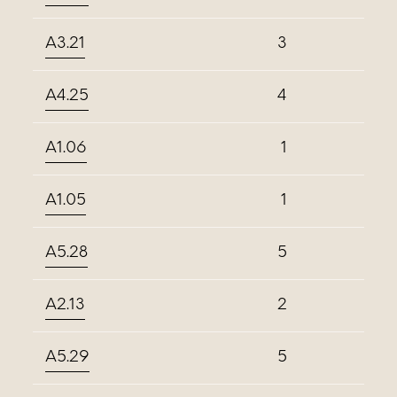
A3.21
3
A4.25
4
A1.06
1
A1.05
1
A5.28
5
A2.13
2
A5.29
5