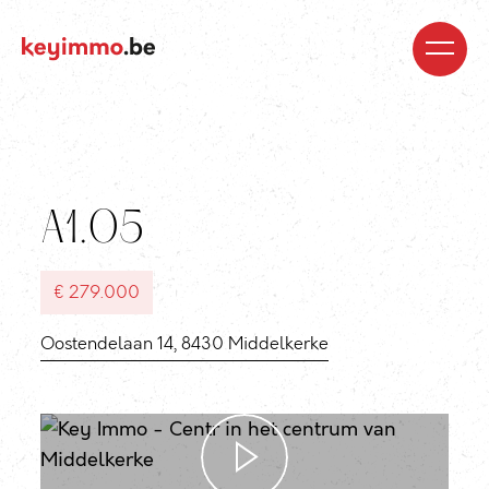
Kopen
Nieuwbouw
Regio’s
Begeleiding
Over
ons
Blog
Jobs
Huren
Verkopen
Waardebepaling
Realisaties
Contact
A1.05
€ 279.000
Oostendelaan 14, 8430 Middelkerke