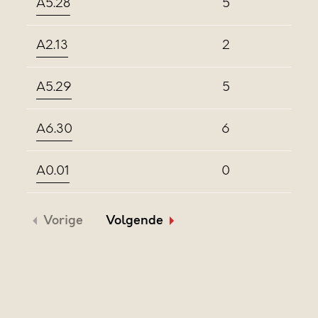
A5.28
5
A2.13
2
A5.29
5
A6.30
6
A0.01
0
Vorige
Volgende