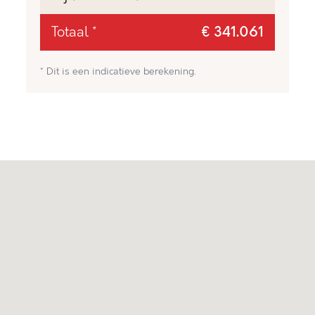
Totaal *
€ 341.061
* Dit is een indicatieve berekening.