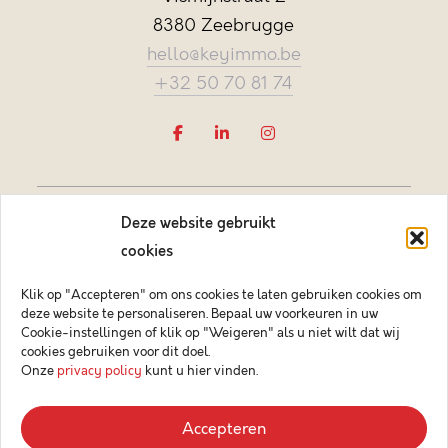
8380 Zeebrugge
hello@keyimmo.be
+32 50 70 81 74
Deze website gebruikt
cookies
Klik op "Accepteren" om ons cookies te laten gebruiken cookies om
deze website te personaliseren. Bepaal uw voorkeuren in uw
Vastgoedmakelaar-bemiddelaar BIV België BIV 505084
Cookie-instellingen of klik op "Weigeren" als u niet wilt dat wij
Ondernemingsnummer BTW-BE 0878.744.081 BA &
cookies gebruiken voor dit doel.
borgstelling via NV AXA Belgium (polisnr. 730.390.160)
Onze
privacy policy
kunt u hier vinden.
© 2026 Key Immo
Accepteren
Disclaimer