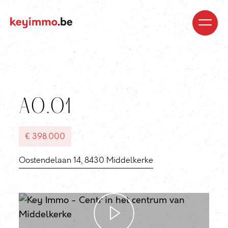
Kopen
Nieuwbouw
Regio’s
Begeleiding
Over
ons
Blog
Jobs
Huren
Verkopen
Waardebepaling
Realisaties
Contact
A0.01
€ 398.000
Oostendelaan 14, 8430 Middelkerke