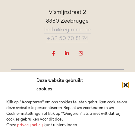
Vismijnstraat 2
8380 Zeebrugge
hello@keyimmo.be
+32 50 70 81 74
Deze website gebruikt
cookies
Klik op "Accepteren" om ons cookies te laten gebruiken cookies om
deze website te personaliseren. Bepaal uw voorkeuren in uw
Vastgoedmakelaar-bemiddelaar BIV België BIV 505084
Cookie-instellingen of klik op "Weigeren" als u niet wilt dat wij
Ondernemingsnummer BTW-BE 0878.744.081 BA &
cookies gebruiken voor dit doel.
borgstelling via NV AXA Belgium (polisnr. 730.390.160)
Onze
privacy policy
kunt u hier vinden.