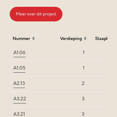
Meer over dit project
Nummer
Verdieping
Slaapkame
Sort table by Nummer in descending order
Sort table by Verdieping
Sort
A1.06
1
A1.05
1
A2.13
2
A3.22
3
A3.21
3