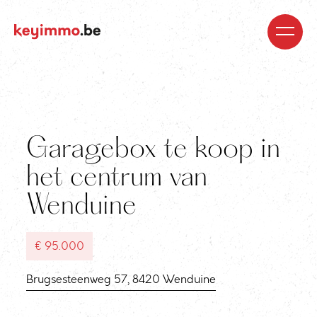
Kopen
Nieuwbouw
Regio’s
Begeleiding
Over
ons
Blog
Jobs
Huren
Verkopen
Waardebepaling
Realisaties
Contact
Garagebox te koop in
het centrum van
Wenduine
€ 95.000
Brugsesteenweg 57, 8420 Wenduine