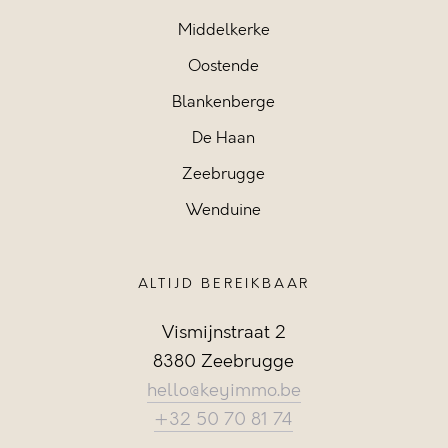
Middelkerke
Oostende
Blankenberge
De Haan
Zeebrugge
Wenduine
ALTIJD BEREIKBAAR
Vismijnstraat 2
8380 Zeebrugge
hello@keyimmo.be
+32 50 70 81 74