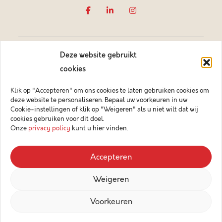
Deze website gebruikt
cookies
Klik op "Accepteren" om ons cookies te laten gebruiken cookies om
deze website te personaliseren. Bepaal uw voorkeuren in uw
Vastgoedmakelaar-bemiddelaar BIV België BIV 505084
Cookie-instellingen of klik op "Weigeren" als u niet wilt dat wij
Ondernemingsnummer BTW-BE 0878.744.081 BA &
cookies gebruiken voor dit doel.
borgstelling via NV AXA Belgium (polisnr. 730.390.160)
Onze
privacy policy
kunt u hier vinden.
© 2026 Key Immo
Accepteren
Disclaimer
Weigeren
Privacybeleid
Design & Code by Compagnon
Voorkeuren