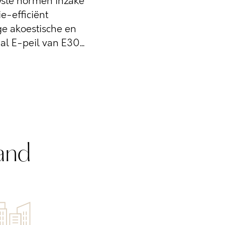
ste normen inzake
e-efficiënt
e akoestische en
l E-peil van E30...
and