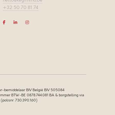
hello@keyimmo.be
+32 50 70 81 74
r-bemiddelaar BIV België BIV 505084
mer BTW-BE 0878.744.081 BA & borgstelling via
polisnr. 730.390.160)