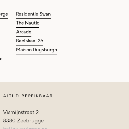
erge
Residentie Swan
The Nautic
Arcade
e
Baelskaai 26
Maison Duysburgh
ge
ALTIJD BEREIKBAAR
Vismijnstraat 2
8380 Zeebrugge