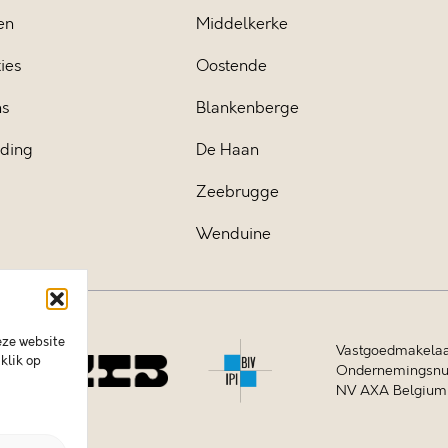
en
Middelkerke
ies
Oostende
ns
Blankenberge
iding
De Haan
Zeebrugge
Wenduine
eze website
Vastgoedmakelaa
klik op
Ondernemingsnum
NV AXA Belgium (