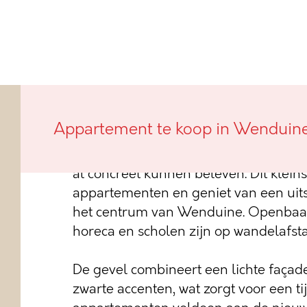
In Wenduine, langs de Brugse Steenw
Appartement te koop in Wenduin
de nieuwbouwresidentie Lauhaz gesta
gerealiseerd, waardoor kandidaat-ko
al concreet kunnen beleven. Dit kleins
appartementen en geniet van een uits
het centrum van Wenduine. Openbaar 
horeca en scholen zijn op wandelafst
De gevel combineert een lichte façad
zwarte accenten, wat zorgt voor een tij