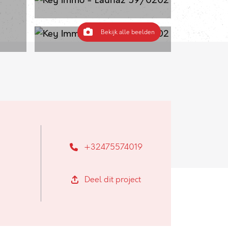
Bekijk alle beelden
+32475574019
Deel dit project