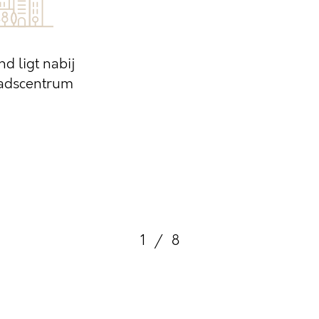
nd ligt nabij
tadscentrum
1
/
8