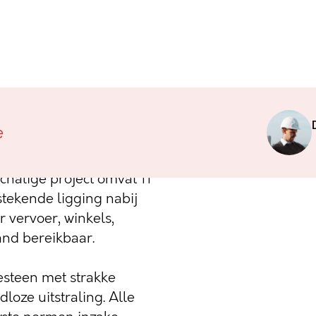
eg, vordert de bouw van
e
ag. De ruwbouw is reeds
pers het project vandaag
chalige project omvat 11
tekende ligging nabij
vervoer, winkels,
and bereikbaar.
esteen met strakke
dloze uitstraling. Alle