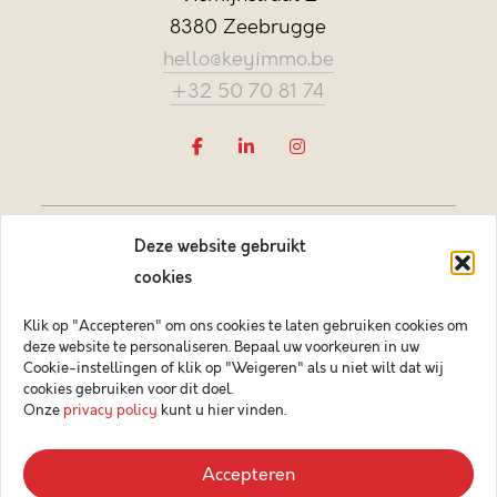
8380 Zeebrugge
hello@keyimmo.be
+32 50 70 81 74
Deze website gebruikt
cookies
Klik op "Accepteren" om ons cookies te laten gebruiken cookies om
deze website te personaliseren. Bepaal uw voorkeuren in uw
Vastgoedmakelaar-bemiddelaar BIV België BIV 505084
Cookie-instellingen of klik op "Weigeren" als u niet wilt dat wij
Ondernemingsnummer BTW-BE 0878.744.081 BA &
cookies gebruiken voor dit doel.
borgstelling via NV AXA Belgium (polisnr. 730.390.160)
Onze
privacy policy
kunt u hier vinden.
© 2026 Key Immo
Accepteren
Disclaimer