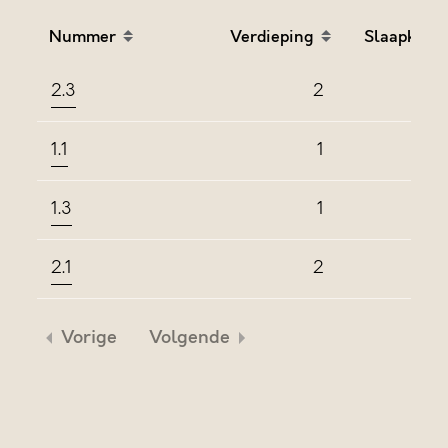
Nummer
Verdieping
Slaapkame
Sort table by Nummer in descending order
Sort table by Verdieping
Sort
2.3
2
1.1
1
1.3
1
2.1
2
Vorige
Volgende