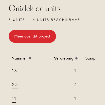
Ontdek de units
8 UNITS
4 UNITS BESCHIKBAAR
Meer over dit project
Nummer
Verdieping
Slaapkame
Sort table by Nummer in descending order
Sort table by Verdieping
Sort
1.3
1
2.3
2
1.1
1