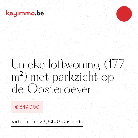
Kopen
Nieuwbouw
Regio’s
Begeleiding
Over
ons
Blog
Jobs
Huren
Verkopen
Waardebepaling
Realisaties
Contact
Unieke loftwoning (177
m²) met parkzicht op
de Oosteroever
€ 649.000
Victorialaan 23, 8400 Oostende