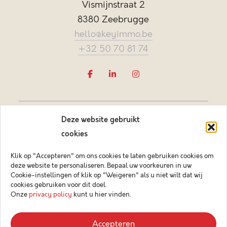
Vismijnstraat 2
8380 Zeebrugge
hello@keyimmo.be
+32 50 70 81 74
Deze website gebruikt
cookies
Klik op "Accepteren" om ons cookies te laten gebruiken cookies om
deze website te personaliseren. Bepaal uw voorkeuren in uw
Vastgoedmakelaar-bemiddelaar BIV België BIV 505084
Cookie-instellingen of klik op "Weigeren" als u niet wilt dat wij
Ondernemingsnummer BTW-BE 0878.744.081 BA &
cookies gebruiken voor dit doel.
borgstelling via NV AXA Belgium (polisnr. 730.390.160)
Onze
privacy policy
kunt u hier vinden.
© 2026 Key Immo
Accepteren