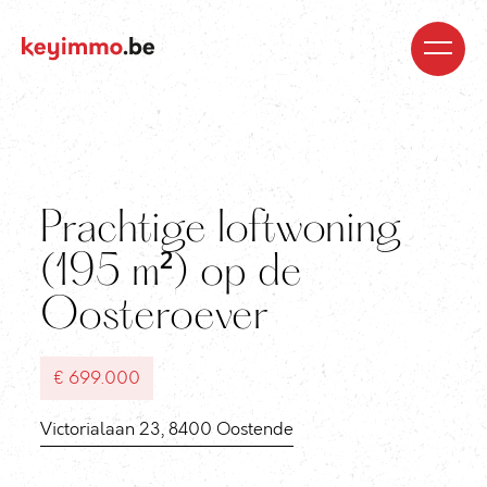
Kopen
Nieuwbouw
Regio’s
Begeleiding
Over
ons
Blog
Jobs
Huren
Verkopen
Waardebepaling
Realisaties
Contact
Prachtige loftwoning
(195 m²) op de
Oosteroever
€ 699.000
Victorialaan 23, 8400 Oostende