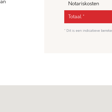
dan
Notariskosten
Totaal *
* Dit is een indicatieve bereke