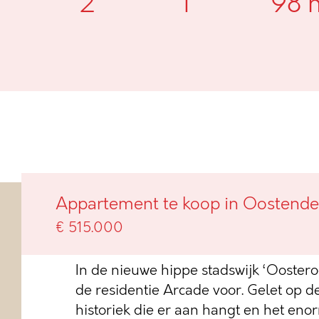
2
1
98 
Nieuwbouwappartement met zic
Appartement te koop in Oostende
Park@Sea
€ 515.000
In de nieuwe hippe stadswijk ‘Oosteroe
de residentie Arcade voor. Gelet op de 
historiek die er aan hangt en het eno