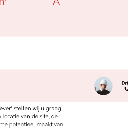
m²
A
ht op het Central
Dr
ver’ stellen wij u graag
locatie van de site, de
rme potentieel maakt van