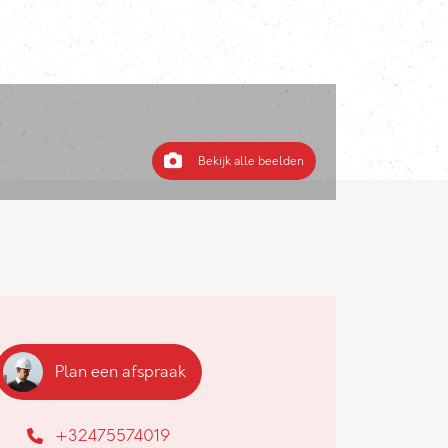
Bekijk alle beelden
Plan een afspraak
+32475574019