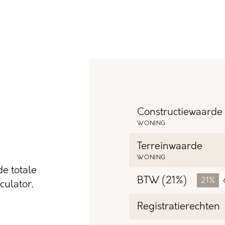
Constructiewaarde
WONING
Terreinwaarde
WONING
e totale
BTW (21%)
21%
ulator.
Registratierechten