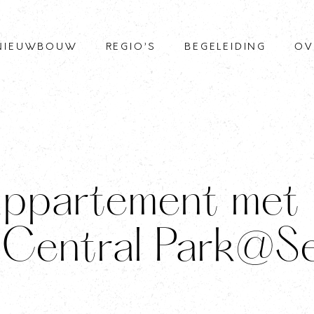
NIEUWBOUW
REGIO’S
BEGELEIDING
OV
ppartement met
t Central Park@S