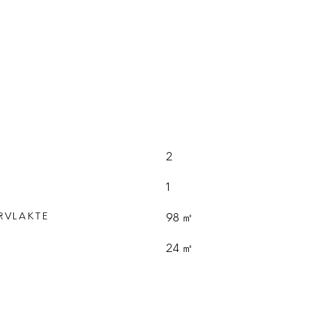
2
1
RVLAKTE
98 ㎡
E
24 ㎡