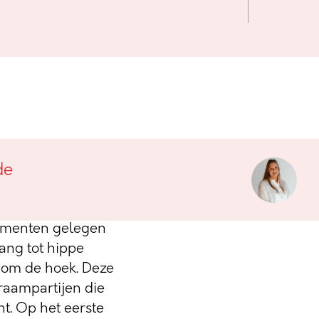
tende
de
endy wijk
tementen gelegen
gang tot hippe
j om de hoek. Deze
e raampartijen die
t. Op het eerste