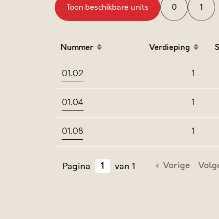
Toon beschikbare units
0
1
Nummer
Verdieping
S
Sort table by Nummer in descending ord
Sort table by 
01.02
1
01.04
1
01.08
1
Vorige
Volg
Pagina
van 1