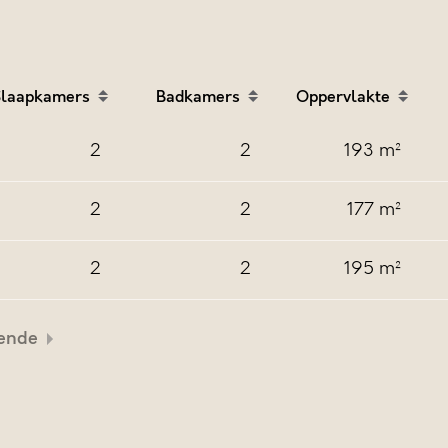
laapkamers
Badkamers
Oppervlakte
er
Verdieping in descending order
Sort table by Slaapkamers in descending order
Sort table by Badkamers in desce
Sort table by 
2
2
193 m²
2
2
177 m²
2
2
195 m²
ende