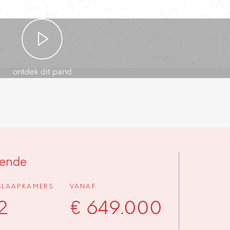
ontdek dit pand
tende
SLAAPKAMERS
VANAF
2
€ 649.000