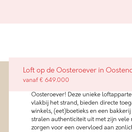
Loft op de Oosteroever in Oos
Loft op de Oosteroever in Oosten
vanaf € 649.000
Ontdek het ultieme loftleven in de tr
Oosteroever! Deze unieke loftappar
vlakbij het strand, bieden directe toe
winkels, (eet)boetieks en een bakkeri
stralen authenticiteit uit met zijn vel
zorgen voor een overvloed aan zonlich