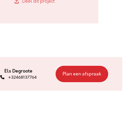
Deel dit project
Els Degroote
Plan een afspraak
+32468137764