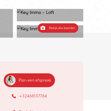
Bekijk alle beelden
Plan een afspraak
+32468137764