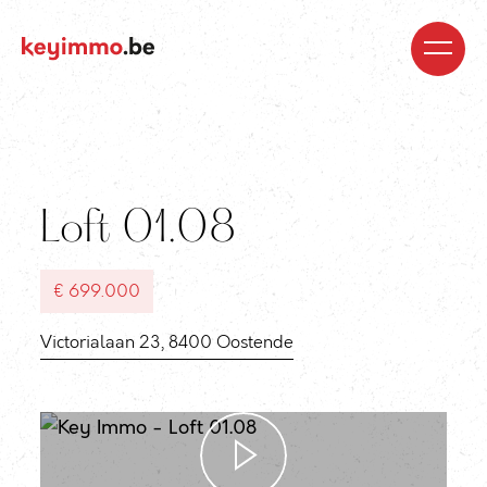
Kopen
Nieuwbouw
Regio’s
Begeleiding
Over
ons
Blog
Jobs
Huren
Verkopen
Waardebepaling
Realisaties
Contact
Loft 01.08
€ 699.000
Victorialaan 23, 8400 Oostende