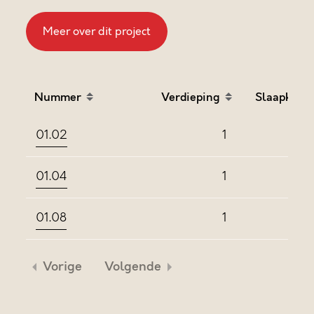
Meer over dit project
Nummer
Verdieping
Slaapkame
Sort table by Nummer in descending order
Sort table by Verdieping
Sort
01.02
1
01.04
1
01.08
1
Vorige
Volgende