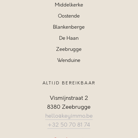
Middelkerke
Oostende
Blankenberge
De Haan
Zeebrugge
Wenduine
ALTIJD BEREIKBAAR
Vismijnstraat 2
8380 Zeebrugge
hello@keyimmo.be
+32 50 70 81 74