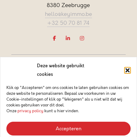
8380 Zeebrugge
hello@keyimmo.be
+32 50 70 81 74
Deze website gebruikt
cookies
Klik op "Accepteren" om ons cookies te laten gebruiken cookies om
deze website te personaliseren. Bepaal uw voorkeuren in uw
Vastgoedmakelaar-bemiddelaar BIV België BIV 505084
Cookie-instellingen of klik op "Weigeren" als u niet wilt dat wij
Ondernemingsnummer BTW-BE 0878.744.081 BA &
cookies gebruiken voor dit doel.
borgstelling via NV AXA Belgium (polisnr. 730.390.160)
Onze
privacy policy
kunt u hier vinden.
© 2026 Key Immo
Accepteren
Disclaimer