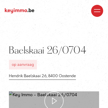
Kopen
Nieuwbouw
Regio’s
Begeleiding
Over
ons
Blog
Jobs
Huren
Verkopen
Waardebepaling
Realisaties
Contact
Baelskaai 26/0704
op aanvraag
Hendrik Baelskaai 26, 8400 Oostende