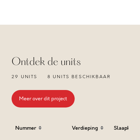
Ontdek de units
29 UNITS
8 UNITS BESCHIKBAAR
Meer over dit project
Nummer
Verdieping
Slaapkame
Sort table by Nummer in descending order
Sort table by Verdieping
Sort