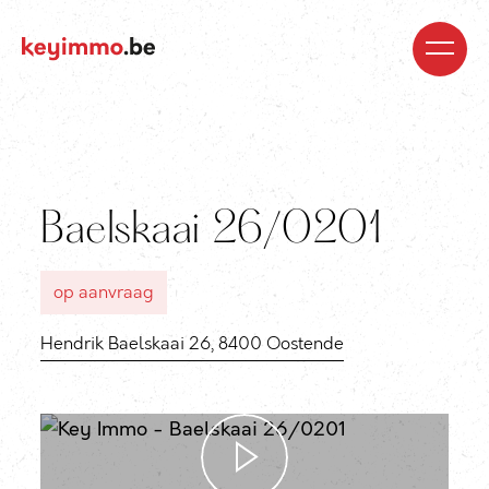
Kopen
Nieuwbouw
Regio’s
Begeleiding
Over
ons
Blog
Jobs
Huren
Verkopen
Waardebepaling
Realisaties
Contact
Baelskaai 26/0201
op aanvraag
Hendrik Baelskaai 26, 8400 Oostende