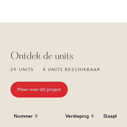
Ontdek de units
29 UNITS
8 UNITS BESCHIKBAAR
Meer over dit project
Nummer
Verdieping
Slaapkame
Sort table by Nummer in descending order
Sort table by Verdieping
Sort