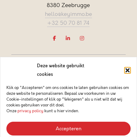
8380 Zeebrugge
hello@keyimmo.be
+32 50 70 81 74
Deze website gebruikt
cookies
Klik op "Accepteren" om ons cookies te laten gebruiken cookies om
deze website te personaliseren. Bepaal uw voorkeuren in uw
Vastgoedmakelaar-bemiddelaar BIV België BIV 505084
Cookie-instellingen of klik op "Weigeren" als u niet wilt dat wij
Ondernemingsnummer BTW-BE 0878.744.081 BA &
cookies gebruiken voor dit doel.
borgstelling via NV AXA Belgium (polisnr. 730.390.160)
Onze
privacy policy
kunt u hier vinden.
© 2026 Key Immo
Accepteren
Disclaimer