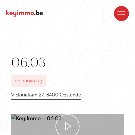
Kopen
Nieuwbouw
Regio’s
Begeleiding
Over
ons
Blog
Jobs
Huren
Verkopen
Waardebepaling
Realisaties
Contact
06.03
op aanvraag
Victorialaan 27, 8400 Oostende