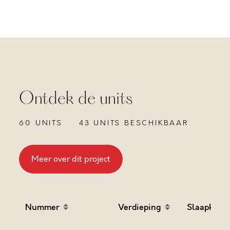
Ontdek de units
60 UNITS
43 UNITS BESCHIKBAAR
Meer over dit project
Nummer
Verdieping
Slaapkame
Sort table by Nummer in descending order
Sort table by Verdieping
Sort