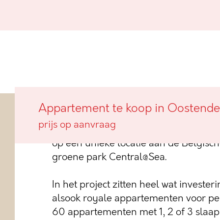
Appartement te koop in Oostende
In de bruisende stadswijk Oosteroever
prijs op aanvraag
residentie Park 27 voor: een hedend
op een unieke locatie aan de Belgisch
groene park Central@Sea.
In het project zitten heel wat invester
alsook royale appartementen voor p
60 appartementen met 1, 2 of 3 slaa