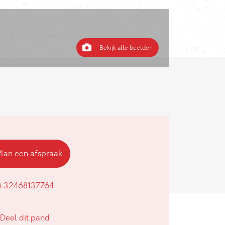
Bekijk alle beelden
Plan een afspraak
+32468137764
Deel dit pand