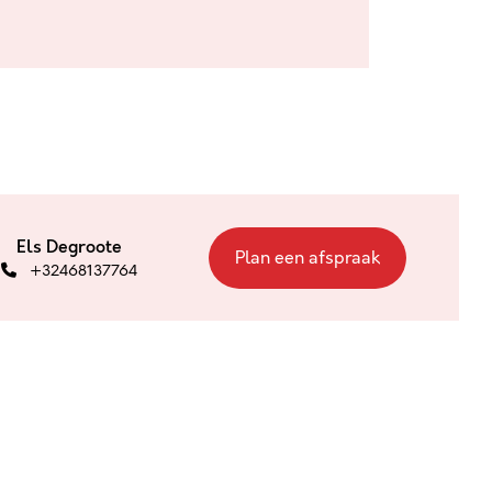
Els Degroote
Plan een afspraak
+32468137764