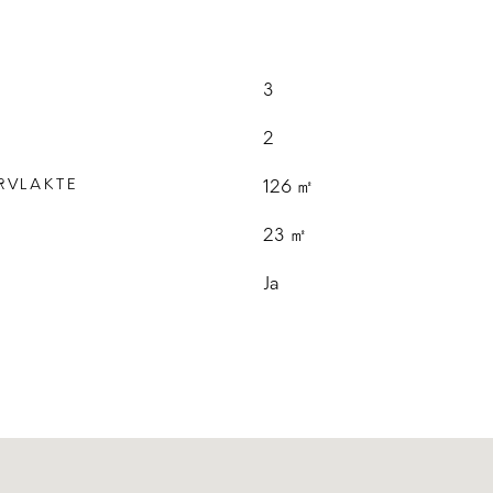
3
2
RVLAKTE
126 ㎡
E
23 ㎡
Ja