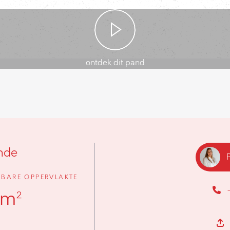
ontdek dit pand
nde
BARE OPPERVLAKTE
 m²