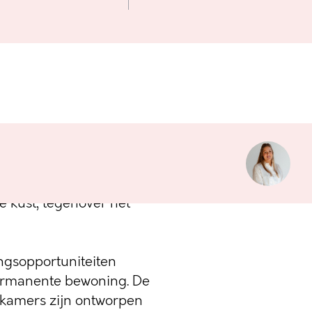
 stellen we met trots
aags nieuwbouwproject
e kust, tegenover het
ingsopportuniteiten
ermanente bewoning. De
pkamers zijn ontworpen