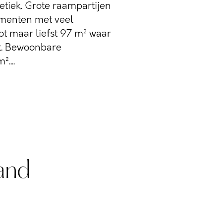
etiek. Grote raampartijen
menten met veel
tot maar liefst 97 m² waar
ht. Bewoonbare
....
and