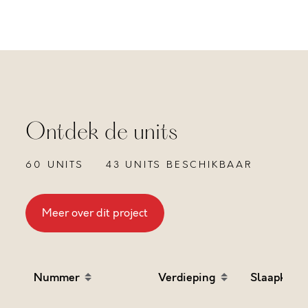
Ontdek de units
60 UNITS
43 UNITS BESCHIKBAAR
Meer over dit project
Nummer
Verdieping
Slaapkame
Sort table by Nummer in descending order
Sort table by Verdieping
Sort