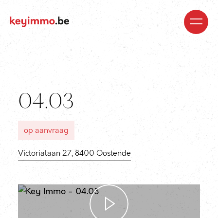
Kopen
Nieuwbouw
Regio’s
Begeleiding
Over
ons
Blog
Jobs
Huren
Verkopen
Waardebepaling
Realisaties
Contact
04.03
op aanvraag
Victorialaan 27, 8400 Oostende