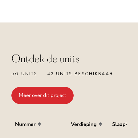
Ontdek de units
60 UNITS
43 UNITS BESCHIKBAAR
Meer over dit project
Nummer
Verdieping
Slaapkame
Sort table by Nummer in descending order
Sort table by Verdieping
Sort