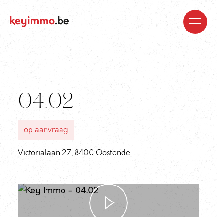
Kopen
Nieuwbouw
Regio’s
Begeleiding
Over
ons
Blog
Jobs
Huren
Verkopen
Waardebepaling
Realisaties
Contact
04.02
op aanvraag
Victorialaan 27, 8400 Oostende