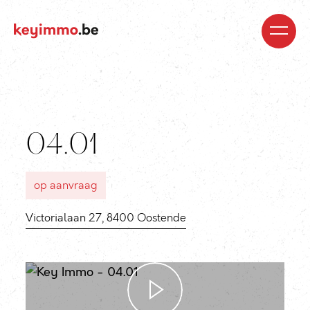
Kopen
Nieuwbouw
Regio’s
Begeleiding
Over
ons
Blog
Jobs
Huren
Verkopen
Waardebepaling
Realisaties
Contact
04.01
op aanvraag
Victorialaan 27, 8400 Oostende