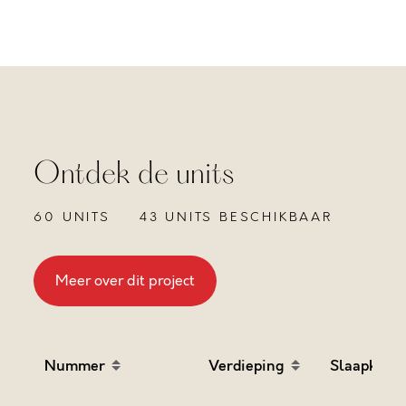
Ontdek de units
60 UNITS
43 UNITS BESCHIKBAAR
Meer over dit project
Nummer
Verdieping
Slaapkame
Sort table by Nummer in descending order
Sort table by Verdieping
Sort