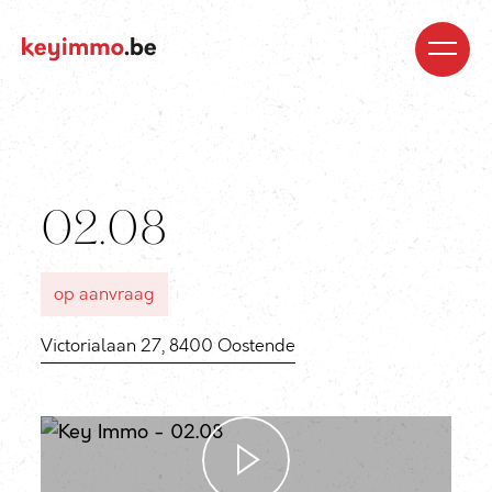
Kopen
Nieuwbouw
Regio’s
Begeleiding
Over
ons
Blog
Jobs
Huren
Verkopen
Waardebepaling
Realisaties
Contact
02.08
op aanvraag
Victorialaan 27, 8400 Oostende