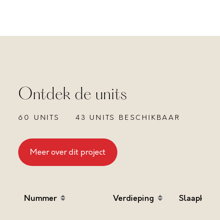
Ontdek de units
60 UNITS
43 UNITS BESCHIKBAAR
Meer over dit project
Nummer
Verdieping
Slaapkame
Sort table by Nummer in descending order
Sort table by Verdieping
Sort