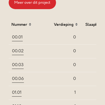
Meer over dit project
Nummer
Verdieping
Slaapkame
Sort table by Nummer in descending order
Sort table by Verdieping
Sort
00.01
0
00.02
0
00.03
0
00.06
0
01.01
1