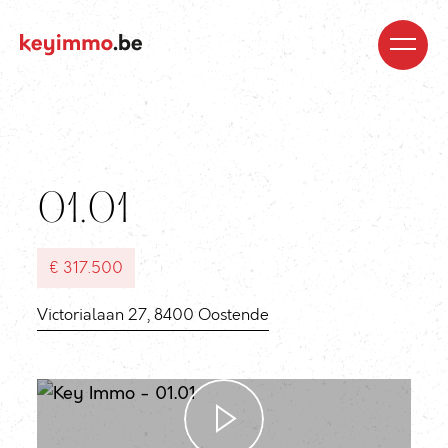
Kopen
Nieuwbouw
Regio’s
Begeleiding
Over
ons
Blog
Jobs
Huren
Verkopen
Waardebepaling
Realisaties
Contact
01.01
€ 317.500
Victorialaan 27, 8400 Oostende