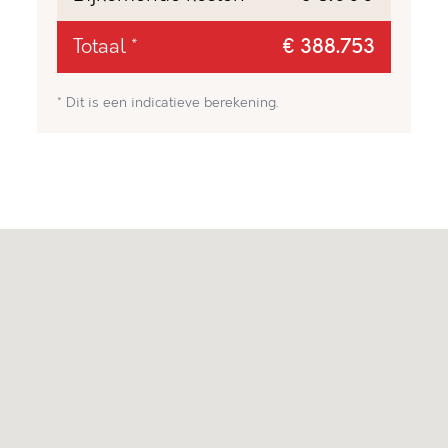
Totaal *
€ 388.753
* Dit is een indicatieve berekening.