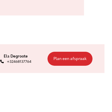
Els Degroote
Plan een afspraak
+32468137764