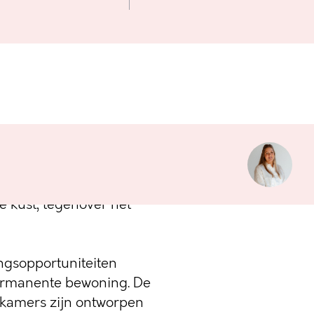
 stellen we met trots
aags nieuwbouwproject
e kust, tegenover het
ingsopportuniteiten
ermanente bewoning. De
pkamers zijn ontworpen