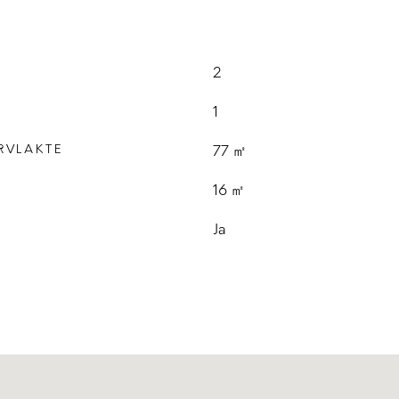
2
1
RVLAKTE
77 ㎡
E
16 ㎡
Ja