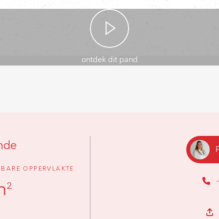
ontdek dit pand
nde
BARE OPPERVLAKTE
m²