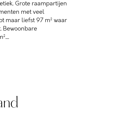
etiek. Grote raampartijen
menten met veel
tot maar liefst 97 m² waar
ht. Bewoonbare
....
and