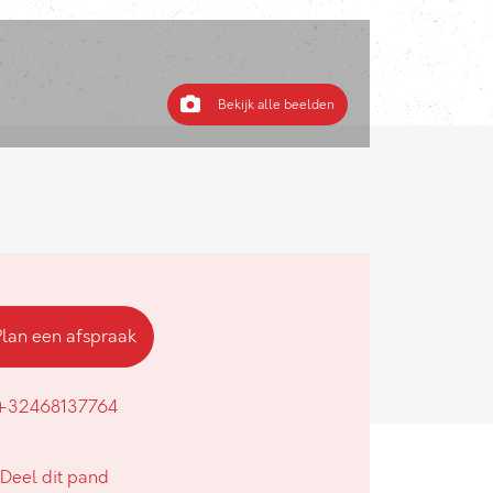
Bekijk alle beelden
Plan een afspraak
+32468137764
Deel dit pand