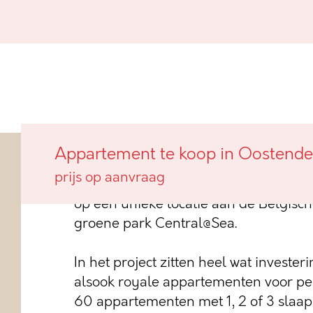
Appartement te koop in Oostende
In de bruisende stadswijk Oosteroever
prijs op aanvraag
residentie Park 27 voor: een hedend
op een unieke locatie aan de Belgisch
groene park Central@Sea.
In het project zitten heel wat invester
alsook royale appartementen voor p
60 appartementen met 1, 2 of 3 slaa