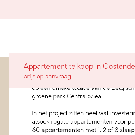
Appartement te koop in Oostende
In de bruisende stadswijk Oosteroever
prijs op aanvraag
residentie Park 27 voor: een hedend
op een unieke locatie aan de Belgisch
groene park Central@Sea.
In het project zitten heel wat invester
alsook royale appartementen voor p
60 appartementen met 1, 2 of 3 slaa