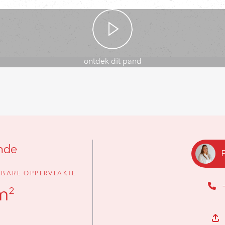
ontdek dit pand
nde
BARE OPPERVLAKTE
m²