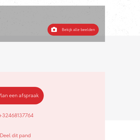
Bekijk alle beelden
Plan een afspraak
+32468137764
Deel dit pand