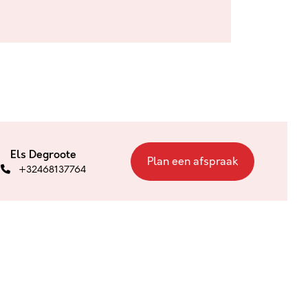
Els Degroote
Plan een afspraak
+32468137764