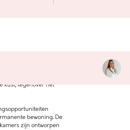
 stellen we met trots
aags nieuwbouwproject
e kust, tegenover het
ingsopportuniteiten
ermanente bewoning. De
pkamers zijn ontworpen