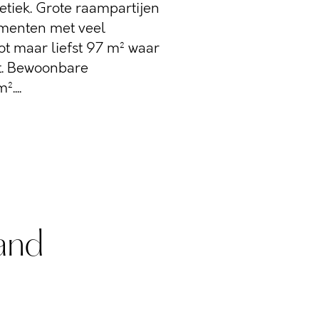
etiek. Grote raampartijen
menten met veel
tot maar liefst 97 m² waar
ht. Bewoonbare
....
and