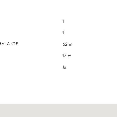
1
1
RVLAKTE
62 ㎡
E
17 ㎡
Ja