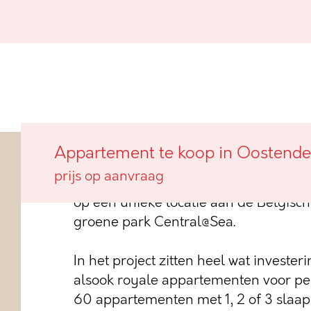
Appartement te koop in Oostende
In de bruisende stadswijk Oosteroever
prijs op aanvraag
residentie Park 27 voor: een hedend
op een unieke locatie aan de Belgisch
groene park Central@Sea.
In het project zitten heel wat invester
alsook royale appartementen voor p
60 appartementen met 1, 2 of 3 slaa