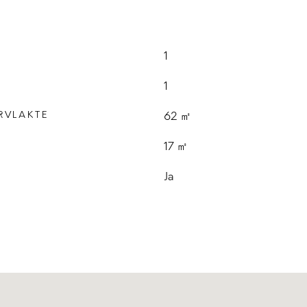
1
1
RVLAKTE
62 ㎡
E
17 ㎡
Ja