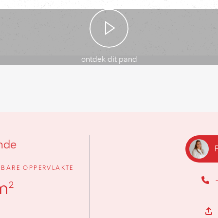
ontdek dit pand
nde
BARE OPPERVLAKTE
m²