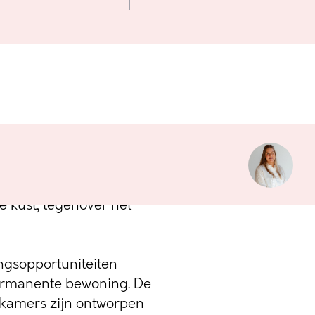
 stellen we met trots
aags nieuwbouwproject
e kust, tegenover het
ingsopportuniteiten
ermanente bewoning. De
pkamers zijn ontworpen