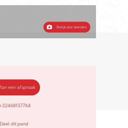
Bekijk alle beelden
Plan een afspraak
+32468137764
Deel dit pand