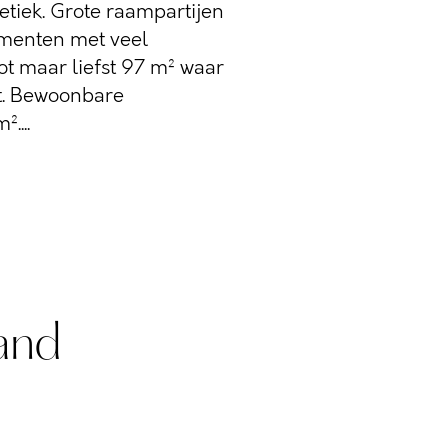
etiek. Grote raampartijen
menten met veel
tot maar liefst 97 m² waar
ht. Bewoonbare
....
and