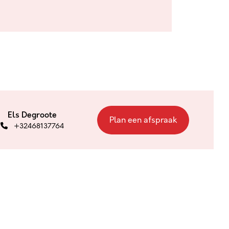
Els Degroote
Plan een afspraak
+32468137764