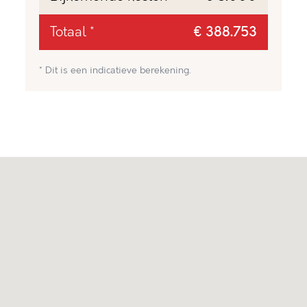
Totaal *
€ 388.753
* Dit is een indicatieve berekening.