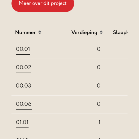
Meer over dit project
Nummer
Verdieping
Slaapkame
Sort table by Nummer in descending order
Sort table by Verdieping
Sort
00.01
0
00.02
0
00.03
0
00.06
0
01.01
1