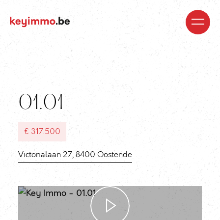
Kopen
Nieuwbouw
Regio’s
Begeleiding
Over
ons
Blog
Jobs
Huren
Verkopen
Waardebepaling
Realisaties
Contact
01.01
€ 317.500
Victorialaan 27, 8400 Oostende