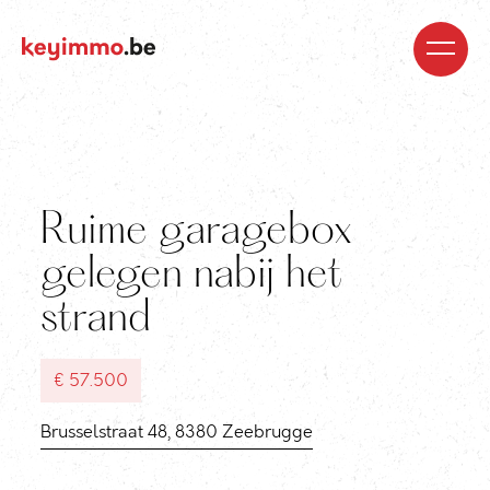
Kopen
Nieuwbouw
Regio’s
Begeleiding
Over
ons
Blog
Jobs
Huren
Verkopen
Waardebepaling
Realisaties
Contact
Ruime garagebox
gelegen nabij het
strand
€ 57.500
Brusselstraat 48, 8380 Zeebrugge