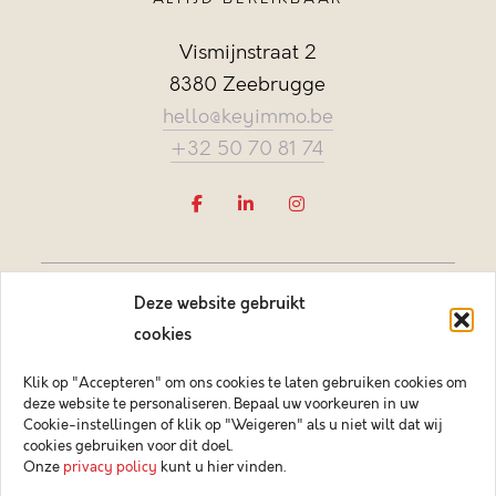
Vismijnstraat 2
8380 Zeebrugge
hello@keyimmo.be
+32 50 70 81 74
Deze website gebruikt
cookies
Klik op "Accepteren" om ons cookies te laten gebruiken cookies om
deze website te personaliseren. Bepaal uw voorkeuren in uw
Vastgoedmakelaar-bemiddelaar BIV België BIV 505084
Cookie-instellingen of klik op "Weigeren" als u niet wilt dat wij
Ondernemingsnummer BTW-BE 0878.744.081 BA &
cookies gebruiken voor dit doel.
borgstelling via NV AXA Belgium (polisnr. 730.390.160)
Onze
privacy policy
kunt u hier vinden.