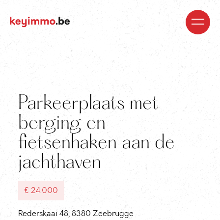
Kopen
Nieuwbouw
Regio’s
Begeleiding
Over
ons
Blog
Jobs
Huren
Verkopen
Waardebepaling
Realisaties
Contact
Parkeerplaats met
berging en
fietsenhaken aan de
jachthaven
€ 24.000
Rederskaai 48, 8380 Zeebrugge