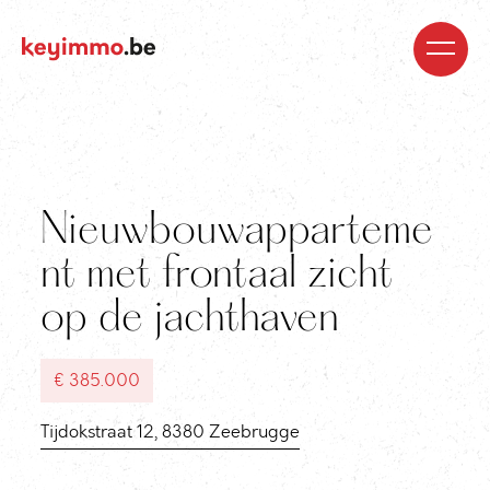
Kopen
Nieuwbouw
Regio’s
Begeleiding
Over
ons
Blog
Jobs
Huren
Verkopen
Waardebepaling
Realisaties
Contact
Nieuwbouwapparteme
nt met frontaal zicht
op de jachthaven
€ 385.000
Tijdokstraat 12, 8380 Zeebrugge