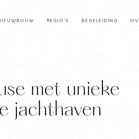
NIEUWBOUW
REGIO’S
BEGELEIDING
OV
use met unieke
e jachthaven