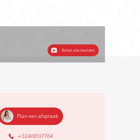
Bekijk alle beelden
Plan een afspraak
+32468137764