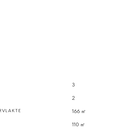
3
2
RVLAKTE
166 ㎡
E
110 ㎡