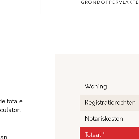
GRONDOPPERVLAKT
Woning
e totale
Registratierechten
ulator.
Notariskosten
Totaal *
dan