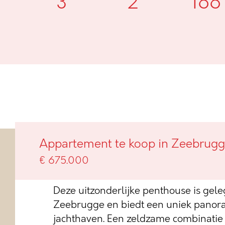
3
2
166
Luxe penthouse met unieke zic
Appartement te koop in Zeebrug
jachthaven
€ 675.000
Deze uitzonderlijke penthouse is gele
Zeebrugge en biedt een uniek panora
jachthaven. Een zeldzame combinatie v