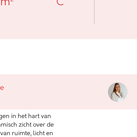
 m²
C
hten op de
ge
gen in het hart van
misch zicht over de
an ruimte, licht en