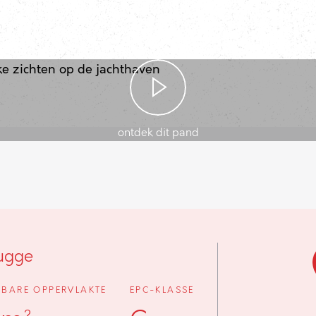
ontdek dit pand
ugge
BARE OPPERVLAKTE
EPC-KLASSE